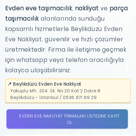
Evden eve taşımacılık
,
nakliyat
ve
parça
taşımacılık
alanlarında sunduğu
kapsamlı hizmetlerle Beylikdüzü Evden
Eve Nakliyat, güvenilir ve hızlı çözümler
üretmektedir. Firma ile iletişime geçmek
için whatsapp veya telefon aracılığıyla
kolayca ulaşabilirsiniz.
📍 Beylikdüzü Evden Eve Nakliyat
Yakuplu Mh. 204. Sk. No:20 Kat:2 Daire:8
Beylikdüzü - İstanbul / 0536 671 69 29
EVDEN EVE NAKLIYAT FIRMALARI LISTESINE KAYIT
OL